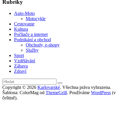
Rubriky
Auto-Moto
Motocykle
Cestovanie
Kultura
Počítače a internet
Podnikání a obchod
Obchody, e-shopy
Služby
Sport
Vzdělávání
Zábava
Zdraví
Copyright © 2026
Karlovarské
. Všechna práva vyhrazena.
Šablona: ColorMag od
ThemeGrill
. Používáme
WordPress
(v
češtině).