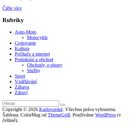
Čtěte více
Rubriky
Auto-Moto
Motocykle
Cestovanie
Kultura
Počítače a internet
Podnikání a obchod
Obchody, e-shopy
Služby
Sport
Vzdělávání
Zábava
Zdraví
Copyright © 2026
Karlovarské
. Všechna práva vyhrazena.
Šablona: ColorMag od
ThemeGrill
. Používáme
WordPress
(v
češtině).