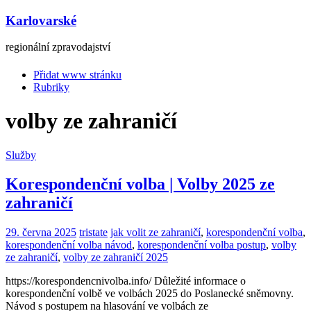
Karlovarské
regionální zpravodajství
Přidat www stránku
Rubriky
volby ze zahraničí
Služby
Korespondenční volba | Volby 2025 ze
zahraničí
29. června 2025
tristate
jak volit ze zahraničí
,
korespondenční volba
,
korespondenční volba návod
,
korespondenční volba postup
,
volby
ze zahraničí
,
volby ze zahraničí 2025
https://korespondencnivolba.info/ Důležité informace o
korespondenční volbě ve volbách 2025 do Poslanecké sněmovny.
Návod s postupem na hlasování ve volbách ze