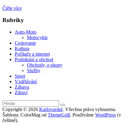
Čtěte více
Rubriky
Auto-Moto
Motocykle
Cestovanie
Kultura
Počítače a internet
Podnikání a obchod
Obchody, e-shopy
Služby
Sport
Vzdělávání
Zábava
Zdraví
Copyright © 2026
Karlovarské
. Všechna práva vyhrazena.
Šablona: ColorMag od
ThemeGrill
. Používáme
WordPress
(v
češtině).