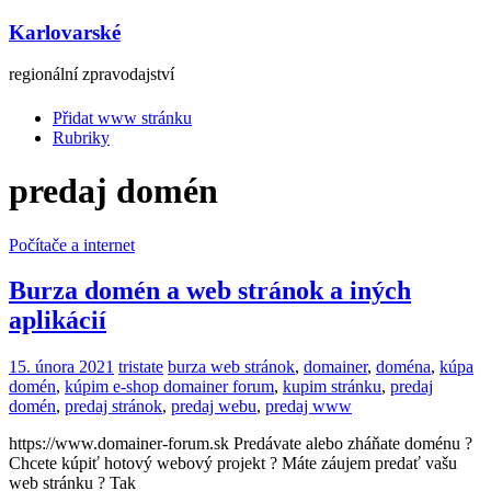
Karlovarské
regionální zpravodajství
Přidat www stránku
Rubriky
predaj domén
Počítače a internet
Burza domén a web stránok a iných
aplikácií
15. února 2021
tristate
burza web stránok
,
domainer
,
doména
,
kúpa
domén
,
kúpim e-shop domainer forum
,
kupim stránku
,
predaj
domén
,
predaj stránok
,
predaj webu
,
predaj www
https://www.domainer-forum.sk Predávate alebo zháňate doménu ?
Chcete kúpiť hotový webový projekt ? Máte záujem predať vašu
web stránku ? Tak