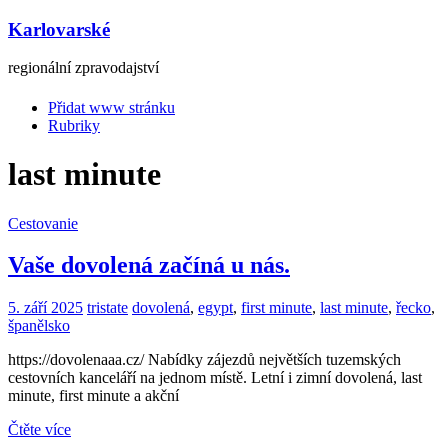
Karlovarské
regionální zpravodajství
Přidat www stránku
Rubriky
last minute
Cestovanie
Vaše dovolená začíná u nás.
5. září 2025
tristate
dovolená
,
egypt
,
first minute
,
last minute
,
řecko
,
španělsko
https://dovolenaaa.cz/ Nabídky zájezdů největších tuzemských
cestovních kanceláří na jednom místě. Letní i zimní dovolená, last
minute, first minute a akční
Čtěte více