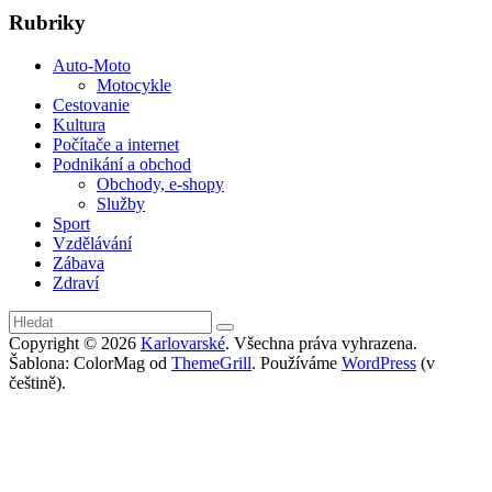
Rubriky
Auto-Moto
Motocykle
Cestovanie
Kultura
Počítače a internet
Podnikání a obchod
Obchody, e-shopy
Služby
Sport
Vzdělávání
Zábava
Zdraví
Copyright © 2026
Karlovarské
. Všechna práva vyhrazena.
Šablona: ColorMag od
ThemeGrill
. Používáme
WordPress
(v
češtině).