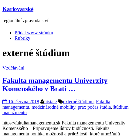
Karlovarské
regionální zpravodajství
Přidat www stránku
Rubriky
externé štúdium
Vzdělávání
Fakulta managementu Univerzity
Komenského v Brati …
16. června 2018
tristate
externé štúdium
,
Fakulta
managementu
,
medzinárodné mobility
,
prax počas štúdia
,
štúdium
manažmentu
https://fakultamanagementu.sk Fakulta managementu Univerzity
Komenského – Pripravujeme lídrov budúcnosti. Fakulta
managementu ponúka možnosti a príležitosti, ktoré umožňujú