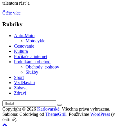
talentom rásť a
Čtěte více
Rubriky
Auto-Moto
Motocykle
Cestovanie
Kultura
Počítače a internet
Podnikání a obchod
Obchody, e-shopy
Služby
Sport
Vzdělávání
Zábava
Zdraví
Copyright © 2026
Karlovarské
. Všechna práva vyhrazena.
Šablona: ColorMag od
ThemeGrill
. Používáme
WordPress
(v
češtině).