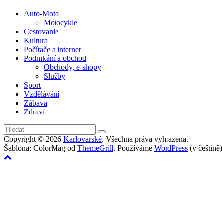
Auto-Moto
Motocykle
Cestovanie
Kultura
Počítače a internet
Podnikání a obchod
Obchody, e-shopy
Služby
Sport
Vzdělávání
Zábava
Zdraví
Copyright © 2026
Karlovarské
. Všechna práva vyhrazena.
Šablona: ColorMag od
ThemeGrill
. Používáme
WordPress
(v češtině)