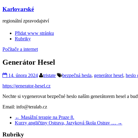
Karlovarské
regionální zpravodajství
Přidat www stránku
Rubriky
Počítače a internet
Generátor Hesel
14. února 2024
tristate
bezpečná hesla
,
generátor hesel
,
heslo 
https://generator-hesel.cz
Nechte si vygenerovat bezpečné heslo naším generátorem hesel a buď
Email: info@teralab.cz
←
Masážní terapie na Praze 8.
Kurzy angličtiny Ostrava, Jazyková škola Ostrav …
→
Rubriky