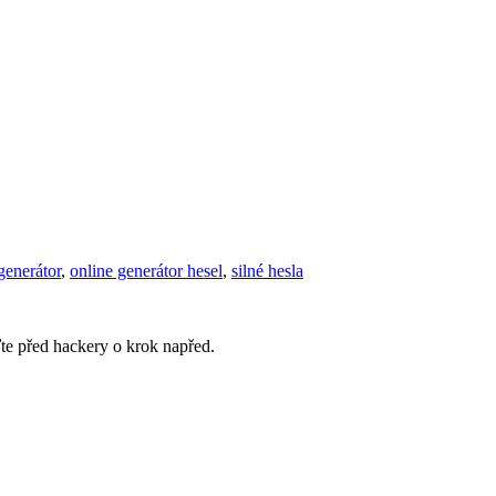
generátor
,
online generátor hesel
,
silné hesla
te před hackery o krok napřed.